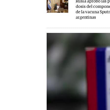
Rusia aprobó las 
dosis del compon
de la vacuna Sput
argentinas