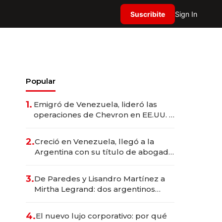
Suscribite
Sign In
Popular
1.
Emigró de Venezuela, lideró las
operaciones de Chevron en EE.UU. y
hoy es la única mujer CEO en Vaca
Muerta
2.
Creció en Venezuela, llegó a la
Argentina con su título de abogado
y construyó un imperio
gastronómico que revoluciona las
3.
De Paredes y Lisandro Martínez a
marcas "fast premium"
Mirtha Legrand: dos argentinos
impulsan el negocio del wellness
deportivo y el cuidado corporal
4.
El nuevo lujo corporativo: por qué