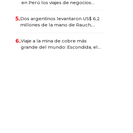
en Perú los viajes de negocios
dejan de ser reuniones para
convertirse en experiencias
5.
Dos argentinos levantaron US$ 6,2
transformadoras
millones de la mano de Rauch,
Englebienne y Woloski
6.
Viaje a la mina de cobre más
grande del mundo: Escondida, el
gigante chileno que exporta US$
14.000 millones anuales