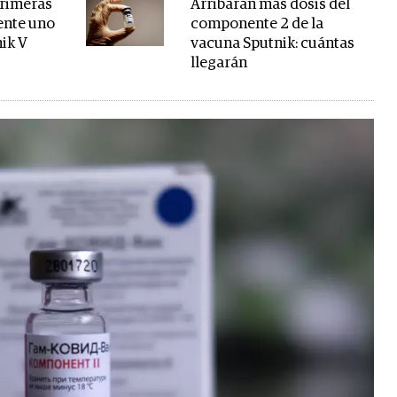
primeras
Arribarán más dosis del
ente uno
componente 2 de la
nik V
vacuna Sputnik: cuántas
llegarán