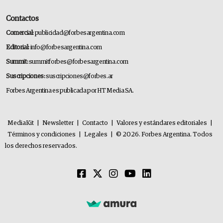
Contactos
Comercial:
publicidad@forbesargentina.com
Editorial:
info@forbesargentina.com
Summit:
summitforbes@forbesargentina.com
Suscripciones:
suscripciones@forbes.ar
Forbes Argentina es publicada por HT Media SA.
MediaKit
|
Newsletter
|
Contacto
|
Valores y estándares editoriales
|
Términos y condiciones
|
Legales
|
© 2026. Forbes Argentina. Todos
los derechos reservados.