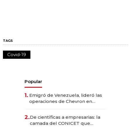
TAGS
Covid-19
Popular
1.
Emigró de Venezuela, lideró las
operaciones de Chevron en
EE.UU. y hoy es la única mujer
CEO en Vaca Muerta
2.
De científicas a empresarias: la
camada del CONICET que
levantó más de US$ 40 millones