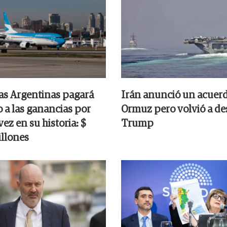
as Argentinas pagará
Irán anunció un acuer
 a las ganancias por
Ormuz pero volvió a des
ez en su historia: $
Trump
llones