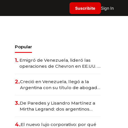
Suscribite
Sign In
Popular
1.
Emigró de Venezuela, lideró las
operaciones de Chevron en EE.UU. y
hoy es la única mujer CEO en Vaca
Muerta
2.
Creció en Venezuela, llegó a la
Argentina con su título de abogado
y construyó un imperio
gastronómico que revoluciona las
3.
De Paredes y Lisandro Martínez a
marcas "fast premium"
Mirtha Legrand: dos argentinos
impulsan el negocio del wellness
deportivo y el cuidado corporal
4.
El nuevo lujo corporativo: por qué