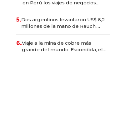
en Perú los viajes de negocios
dejan de ser reuniones para
convertirse en experiencias
5.
Dos argentinos levantaron US$ 6,2
transformadoras
millones de la mano de Rauch,
Englebienne y Woloski
6.
Viaje a la mina de cobre más
grande del mundo: Escondida, el
gigante chileno que exporta US$
14.000 millones anuales