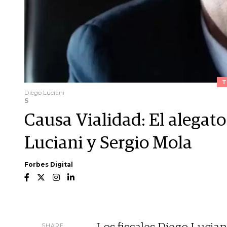
T
Diego Luciani
S
Causa Vialidad: El alegato 
Luciani y Sergio Mola
Forbes Digital
SHARE