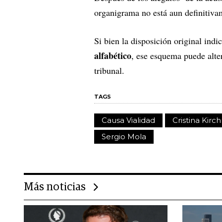
organigrama no está aun definitiva
Si bien la disposición original ind
alfabético
, ese esquema puede alter
tribunal.
TAGS
Causa Vialidad
Cristina Kirc
Sergio Mola
Más noticias