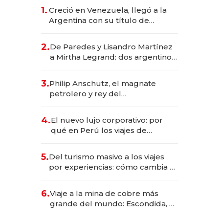
1.
Creció en Venezuela, llegó a la
Argentina con su título de
abogado y construyó un imperio
gastronómico que revoluciona
2.
De Paredes y Lisandro Martínez
las marcas "fast premium"
a Mirtha Legrand: dos argentinos
impulsan el negocio del wellness
deportivo y el cuidado corporal
3.
Philip Anschutz, el magnate
petrolero y rey del
entretenimiento que va por la
licitación de Tecnópolis junto a
4.
El nuevo lujo corporativo: por
Fénix
qué en Perú los viajes de
negocios dejan de ser reuniones
para convertirse en experiencias
5.
Del turismo masivo a los viajes
transformadoras
por experiencias: cómo cambia el
negocio de la asistencia al viajero
6.
Viaje a la mina de cobre más
grande del mundo: Escondida, el
gigante chileno que exporta US$