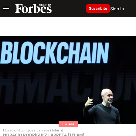
Sign In
Suscribite
TODAY
Horacio Rodríguez Larreta (Télam)
HORACIO RODRÍGUEZ LARRETA (TÉLAM)