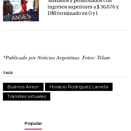
Jubilados y pensionados con
ingresos superiores a $ 36.676 y
DNI terminado en 0 y 1
*Publicado por Noticias Argentinas. Fotos: Télam
TAGS
Buenos Aires+
Horacio Rodríguez Larreta
Trámites virtuales
Popular