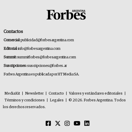
Contactos
Comercial:
publicidad@forbesargentina.com
Editorial:
info@forbesargentina.com
Summit:
summitforbes@forbesargentina.com
Suscripciones:
suscripciones@forbes.ar
Forbes Argentina es publicada por HT Media SA.
MediaKit
|
Newsletter
|
Contacto
|
Valores y estándares editoriales
|
Términos y condiciones
|
Legales
|
© 2026. Forbes Argentina. Todos
los derechos reservados.