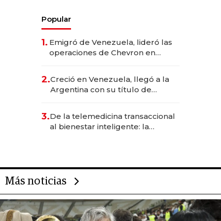
Popular
1.
Emigró de Venezuela, lideró las
operaciones de Chevron en
EE.UU. y hoy es la única mujer
CEO en Vaca Muerta
2.
Creció en Venezuela, llegó a la
Argentina con su título de
abogado y construyó un imperio
gastronómico que revoluciona
3.
De la telemedicina transaccional
las marcas "fast premium"
al bienestar inteligente: la
evolución de doc24 para
transformar a las organizaciones
Más noticias