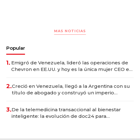
MAS NOTICIAS
Popular
1.
Emigró de Venezuela, lideró las operaciones de
Chevron en EE.UU. y hoy es la única mujer CEO en
Vaca Muerta
2.
Creció en Venezuela, llegó a la Argentina con su
título de abogado y construyó un imperio
gastronómico que revoluciona las marcas "fast
premium"
3.
De la telemedicina transaccional al bienestar
inteligente: la evolución de doc24 para
transformar a las organizaciones