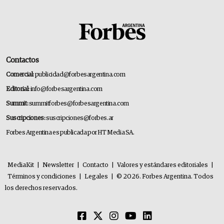
Contactos
Comercial:
publicidad@forbesargentina.com
Editorial:
info@forbesargentina.com
Summit:
summitforbes@forbesargentina.com
Suscripciones:
suscripciones@forbes.ar
Forbes Argentina es publicada por HT Media SA.
MediaKit
|
Newsletter
|
Contacto
|
Valores y estándares editoriales
|
Términos y condiciones
|
Legales
|
© 2026. Forbes Argentina. Todos
los derechos reservados.