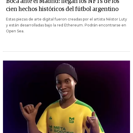
Boca ante el Madrid: llegan los NFTs de los
cien hechos históricos del fútbol argentino
Estas piezas de arte digital fueron creadas por el artista Néstor Luty
y están desarrolladas bajo la red Ethereum. Podrán encontrarse en
Open Sea.