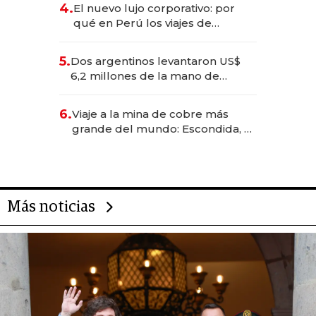
4.
El nuevo lujo corporativo: por
qué en Perú los viajes de
negocios dejan de ser reuniones
para convertirse en experiencias
5.
Dos argentinos levantaron US$
transformadoras
6,2 millones de la mano de
Rauch, Englebienne y Woloski
6.
Viaje a la mina de cobre más
grande del mundo: Escondida, el
gigante chileno que exporta US$
14.000 millones anuales
Más noticias