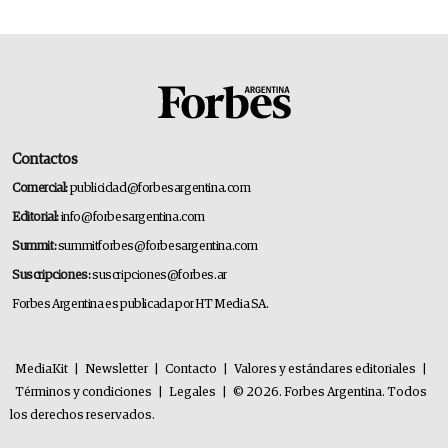
Contactos
Comercial:
publicidad@forbesargentina.com
Editorial:
info@forbesargentina.com
Summit:
summitforbes@forbesargentina.com
Suscripciones:
suscripciones@forbes.ar
Forbes Argentina es publicada por HT Media SA.
MediaKit
|
Newsletter
|
Contacto
|
Valores y estándares editoriales
|
Términos y condiciones
|
Legales
|
© 2026. Forbes Argentina. Todos
los derechos reservados.