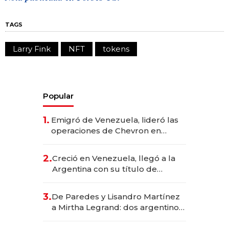
TAGS
Larry Fink
NFT
tokens
Popular
1.
Emigró de Venezuela, lideró las
operaciones de Chevron en
EE.UU. y hoy es la única mujer
CEO en Vaca Muerta
2.
Creció en Venezuela, llegó a la
Argentina con su título de
abogado y construyó un imperio
gastronómico que revoluciona
3.
De Paredes y Lisandro Martínez
las marcas "fast premium"
a Mirtha Legrand: dos argentinos
impulsan el negocio del wellness
deportivo y el cuidado corporal