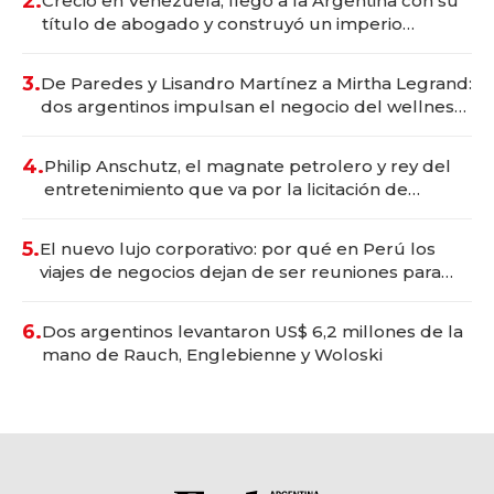
2.
Creció en Venezuela, llegó a la Argentina con su
título de abogado y construyó un imperio
gastronómico que revoluciona las marcas "fast
premium"
3.
De Paredes y Lisandro Martínez a Mirtha Legrand:
dos argentinos impulsan el negocio del wellness
deportivo y el cuidado corporal
4.
Philip Anschutz, el magnate petrolero y rey del
entretenimiento que va por la licitación de
Tecnópolis junto a Fénix
5.
El nuevo lujo corporativo: por qué en Perú los
viajes de negocios dejan de ser reuniones para
convertirse en experiencias transformadoras
6.
Dos argentinos levantaron US$ 6,2 millones de la
mano de Rauch, Englebienne y Woloski