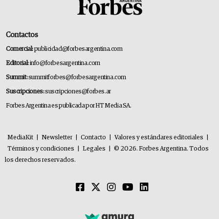
Contactos
Comercial:
publicidad@forbesargentina.com
Editorial:
info@forbesargentina.com
Summit:
summitforbes@forbesargentina.com
Suscripciones:
suscripciones@forbes.ar
Forbes Argentina es publicada por HT Media SA.
MediaKit
|
Newsletter
|
Contacto
|
Valores y estándares editoriales
|
Términos y condiciones
|
Legales
|
© 2026. Forbes Argentina. Todos
los derechos reservados.