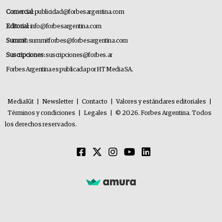
Comercial:
publicidad@forbesargentina.com
Editorial:
info@forbesargentina.com
Summit:
summitforbes@forbesargentina.com
Suscripciones:
suscripciones@forbes.ar
Forbes Argentina es publicada por HT Media SA.
MediaKit
|
Newsletter
|
Contacto
|
Valores y estándares editoriales
|
Términos y condiciones
|
Legales
|
© 2026. Forbes Argentina. Todos
los derechos reservados.