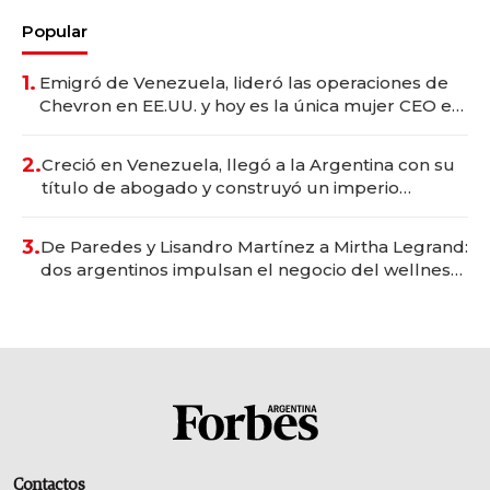
Popular
1.
Emigró de Venezuela, lideró las operaciones de
Chevron en EE.UU. y hoy es la única mujer CEO en
Vaca Muerta
2.
Creció en Venezuela, llegó a la Argentina con su
título de abogado y construyó un imperio
gastronómico que revoluciona las marcas "fast
premium"
3.
De Paredes y Lisandro Martínez a Mirtha Legrand:
dos argentinos impulsan el negocio del wellness
deportivo y el cuidado corporal
Contactos