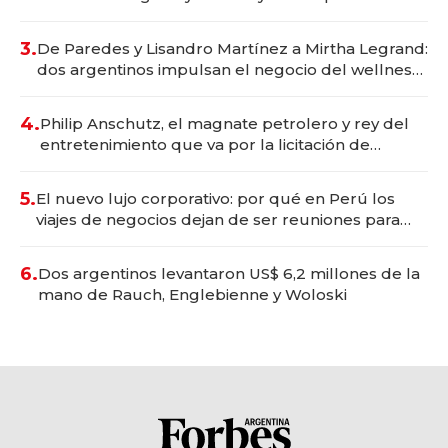
gastronómico que revoluciona las marcas "fast
premium"
3.
De Paredes y Lisandro Martínez a Mirtha Legrand:
dos argentinos impulsan el negocio del wellness
deportivo y el cuidado corporal
4.
Philip Anschutz, el magnate petrolero y rey del
entretenimiento que va por la licitación de
Tecnópolis junto a Fénix
5.
El nuevo lujo corporativo: por qué en Perú los
viajes de negocios dejan de ser reuniones para
convertirse en experiencias transformadoras
6.
Dos argentinos levantaron US$ 6,2 millones de la
mano de Rauch, Englebienne y Woloski