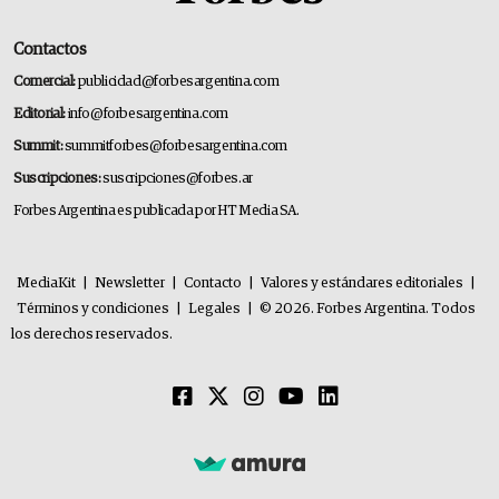
Contactos
Comercial:
publicidad@forbesargentina.com
Editorial:
info@forbesargentina.com
Summit:
summitforbes@forbesargentina.com
Suscripciones:
suscripciones@forbes.ar
Forbes Argentina es publicada por HT Media SA.
MediaKit
|
Newsletter
|
Contacto
|
Valores y estándares editoriales
|
Términos y condiciones
|
Legales
|
© 2026. Forbes Argentina. Todos
los derechos reservados.