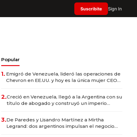
Suscribite
Sign In
Popular
1.
Emigró de Venezuela, lideró las operaciones de
Chevron en EE.UU. y hoy es la única mujer CEO
en Vaca Muerta
2.
Creció en Venezuela, llegó a la Argentina con su
título de abogado y construyó un imperio
gastronómico que revoluciona las marcas "fast
premium"
3.
De Paredes y Lisandro Martínez a Mirtha
Legrand: dos argentinos impulsan el negocio
del wellness deportivo y el cuidado corporal