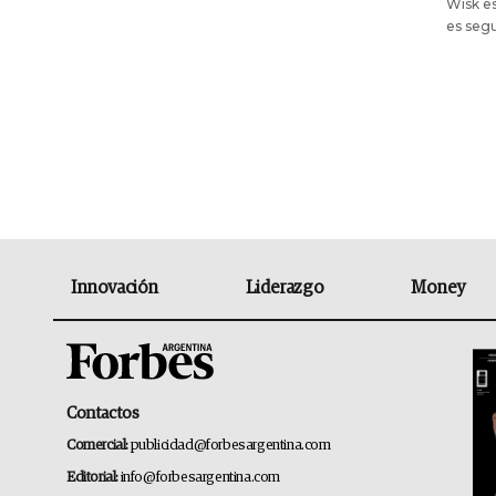
Wisk es
es segu
Innovación
Liderazgo
Money
Contactos
Comercial:
publicidad@forbesargentina.com
Editorial:
info@forbesargentina.com