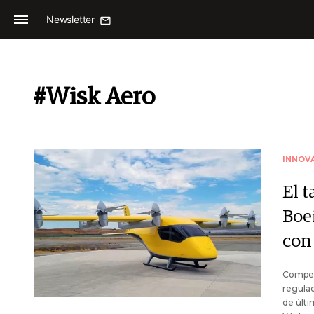
Newsletter
#Wisk Aero
INNOV
El t
Boe
con
Compet
regula
de últi