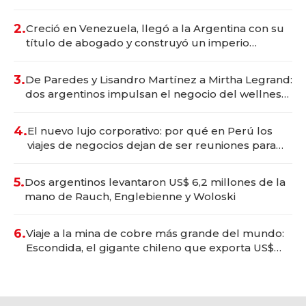
Vaca Muerta
2.
Creció en Venezuela, llegó a la Argentina con su
título de abogado y construyó un imperio
gastronómico que revoluciona las marcas "fast
premium"
3.
De Paredes y Lisandro Martínez a Mirtha Legrand:
dos argentinos impulsan el negocio del wellness
deportivo y el cuidado corporal
4.
El nuevo lujo corporativo: por qué en Perú los
viajes de negocios dejan de ser reuniones para
convertirse en experiencias transformadoras
5.
Dos argentinos levantaron US$ 6,2 millones de la
mano de Rauch, Englebienne y Woloski
6.
Viaje a la mina de cobre más grande del mundo:
Escondida, el gigante chileno que exporta US$
14.000 millones anuales