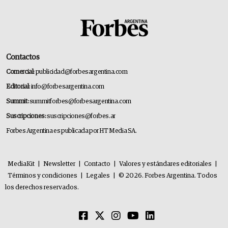
Contactos
Comercial:
publicidad@forbesargentina.com
Editorial:
info@forbesargentina.com
Summit:
summitforbes@forbesargentina.com
Suscripciones:
suscripciones@forbes.ar
Forbes Argentina es publicada por HT Media SA.
MediaKit
|
Newsletter
|
Contacto
|
Valores y estándares editoriales
|
Términos y condiciones
|
Legales
|
© 2026. Forbes Argentina. Todos
los derechos reservados.