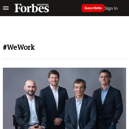
Sign In
Suscribite
#WeWork