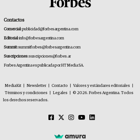
Contactos
Comercial:
publicidad@forbesargentina.com
Editorial:
info@forbesargentina.com
Summit:
summitforbes@forbesargentina.com
Suscripciones:
suscripciones@forbes.ar
Forbes Argentina es publicada por HT Media SA.
MediaKit
|
Newsletter
|
Contacto
|
Valores y estándares editoriales
|
Términos y condiciones
|
Legales
|
© 2026. Forbes Argentina. Todos
los derechos reservados.