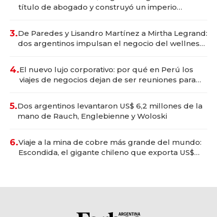
título de abogado y construyó un imperio
gastronómico que revoluciona las marcas "fast
premium"
3.
De Paredes y Lisandro Martínez a Mirtha Legrand:
dos argentinos impulsan el negocio del wellness
deportivo y el cuidado corporal
4.
El nuevo lujo corporativo: por qué en Perú los
viajes de negocios dejan de ser reuniones para
convertirse en experiencias transformadoras
5.
Dos argentinos levantaron US$ 6,2 millones de la
mano de Rauch, Englebienne y Woloski
6.
Viaje a la mina de cobre más grande del mundo:
Escondida, el gigante chileno que exporta US$
14.000 millones anuales