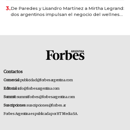
premium"
3.
De Paredes y Lisandro Martínez a Mirtha Legrand:
dos argentinos impulsan el negocio del wellness
deportivo y el cuidado corporal
Contactos
Comercial:
publicidad@forbesargentina.com
Editorial:
info@forbesargentina.com
Summit:
summitforbes@forbesargentina.com
Suscripciones:
suscripciones@forbes.ar
Forbes Argentina es publicada por HT Media SA.