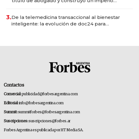
título de abogado y construyó un imperio
gastronómico que revoluciona las marcas "fast
premium"
3.
De la telemedicina transaccional al bienestar
inteligente: la evolución de doc24 para
transformar a las organizaciones
Contactos
Comercial:
publicidad@forbesargentina.com
Editorial:
info@forbesargentina.com
Summit:
summitforbes@forbesargentina.com
Suscripciones:
suscripciones@forbes.ar
Forbes Argentina es publicada por HT Media SA.