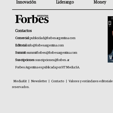
Innovación
Liderazgo
Money
Contactos
Comercial:
publicidad@forbesargentina.com
Editorial:
info@forbesargentina.com
Summit:
summitforbes@forbesargentina.com
Suscripciones:
suscripciones@forbes.ar
Forbes Argentina es publicada por HT Media SA.
MediaKit
|
Newsletter
|
Contacto
|
Valores y estándares editorial
reservados.