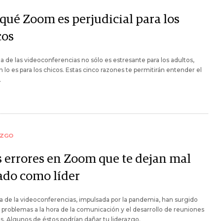
 qué Zoom es perjudicial para los
cos
na de las videoconferencias no sólo es estresante para los adultos,
 lo es para los chicos. Estas cinco razones te permitirán entender el
.
AZGO
s errores en Zoom que te dejan mal
ado como líder
ra de la videoconferencias, impulsada por la pandemia, han surgido
problemas a la hora de la comunicación y el desarrollo de reuniones
es. Algunos de éstos podrían dañar tu liderazgo.