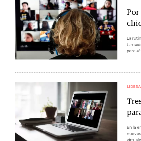
Por
chi
La ruti
también
porqué
LIDER
Tre
par
En la e
nuevos 
virtual