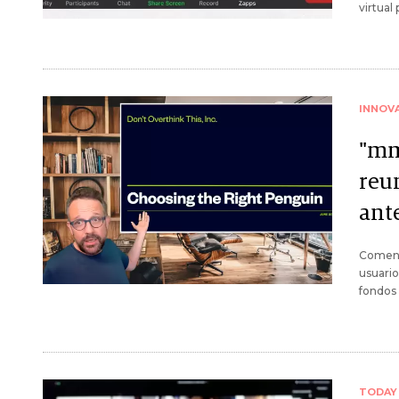
virtual
INNOV
"mm
reu
ant
Comenz
usuario
fondos 
TODAY