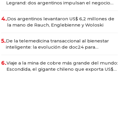
Legrand: dos argentinos impulsan el negocio
del wellness deportivo y el cuidado corporal
4.
Dos argentinos levantaron US$ 6,2 millones de
la mano de Rauch, Englebienne y Woloski
5.
De la telemedicina transaccional al bienestar
inteligente: la evolución de doc24 para
transformar a las organizaciones
6.
Viaje a la mina de cobre más grande del mundo:
Escondida, el gigante chileno que exporta US$
14.000 millones anuales