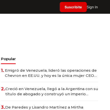
Suscribite
Sign In
Popular
1.
Emigró de Venezuela, lideró las operaciones de
Chevron en EE.UU. y hoy es la única mujer CEO
en Vaca Muerta
2.
Creció en Venezuela, llegó a la Argentina con su
título de abogado y construyó un imperio
gastronómico que revoluciona las marcas "fast
premium"
3.
De Paredes y Lisandro Martínez a Mirtha