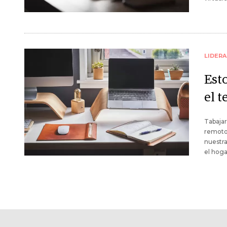
LIDER
Est
el t
Tabajar
remoto
nuestra
el hoga