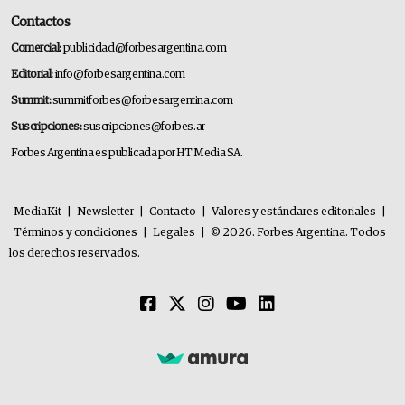
Contactos
Comercial:
publicidad@forbesargentina.com
Editorial:
info@forbesargentina.com
Summit:
summitforbes@forbesargentina.com
Suscripciones:
suscripciones@forbes.ar
Forbes Argentina es publicada por HT Media SA.
MediaKit
|
Newsletter
|
Contacto
|
Valores y estándares editoriales
|
Términos y condiciones
|
Legales
|
© 2026. Forbes Argentina. Todos
los derechos reservados.