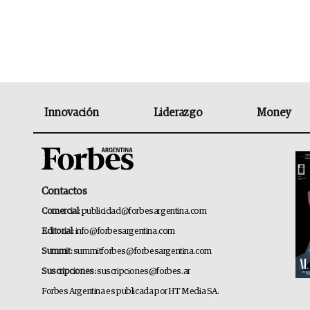
Innovación
Liderazgo
Money
Contactos
Comercial:
publicidad@forbesargentina.com
Editorial:
info@forbesargentina.com
Summit:
summitforbes@forbesargentina.com
Suscripciones:
suscripciones@forbes.ar
Forbes Argentina es publicada por HT Media SA.