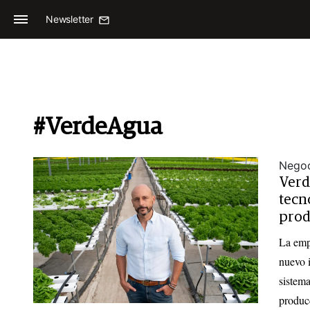
Newsletter
#VerdeAgua
Negoc
Verd
tecn
prod
La emp
nuevo i
sistema
producc