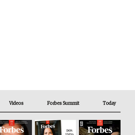
Videos
Forbes Summit
Today