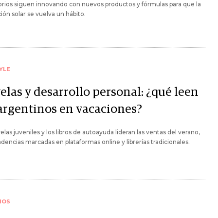
orios siguen innovando con nuevos productos y fórmulas para que la
ión solar se vuelva un hábito.
YLE
elas y desarrollo personal: ¿qué leen
 argentinos en vacaciones?
elas juveniles y los libros de autoayuda lideran las ventas del verano,
dencias marcadas en plataformas online y librerías tradicionales.
IOS