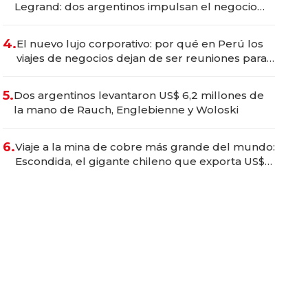
Legrand: dos argentinos impulsan el negocio
del wellness deportivo y el cuidado corporal
4.
El nuevo lujo corporativo: por qué en Perú los
viajes de negocios dejan de ser reuniones para
convertirse en experiencias transformadoras
5.
Dos argentinos levantaron US$ 6,2 millones de
la mano de Rauch, Englebienne y Woloski
6.
Viaje a la mina de cobre más grande del mundo:
Escondida, el gigante chileno que exporta US$
14.000 millones anuales