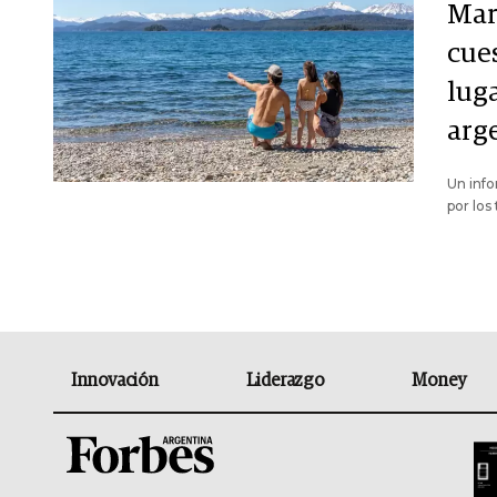
Mar
cues
luga
arg
Un info
por los
Innovación
Liderazgo
Money