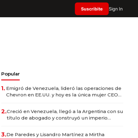
Suscribite
Sign In
Popular
1.
Emigró de Venezuela, lideró las operaciones de
Chevron en EE.UU. y hoy es la única mujer CEO
en Vaca Muerta
2.
Creció en Venezuela, llegó a la Argentina con su
título de abogado y construyó un imperio
gastronómico que revoluciona las marcas "fast
premium"
3.
De Paredes y Lisandro Martínez a Mirtha