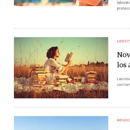
laborat
protecc
LIFEST
Nov
los
Las nov
con ten
NEGOC