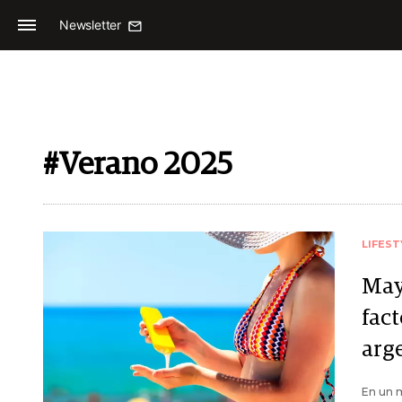
Newsletter
#Verano 2025
LIFEST
Mayo
fac
arg
En un m