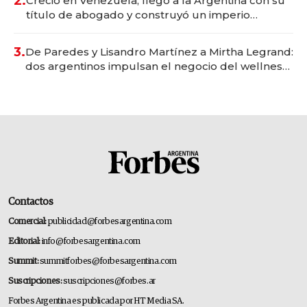
2.
Creció en Venezuela, llegó a la Argentina con su
título de abogado y construyó un imperio
gastronómico que revoluciona las marcas "fast
premium"
3.
De Paredes y Lisandro Martínez a Mirtha Legrand:
dos argentinos impulsan el negocio del wellness
deportivo y el cuidado corporal
Contactos
Comercial:
publicidad@forbesargentina.com
Editorial:
info@forbesargentina.com
Summit:
summitforbes@forbesargentina.com
Suscripciones:
suscripciones@forbes.ar
Forbes Argentina es publicada por HT Media SA.