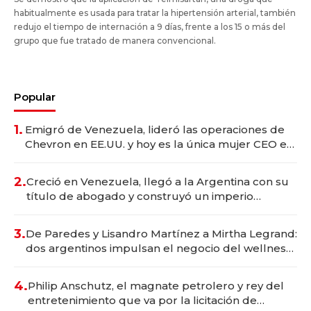
habitualmente es usada para tratar la hipertensión arterial, también
redujo el tiempo de internación a 9 días, frente a los 15 o más del
grupo que fue tratado de manera convencional.
Popular
1.
Emigró de Venezuela, lideró las operaciones de
Chevron en EE.UU. y hoy es la única mujer CEO en
Vaca Muerta
2.
Creció en Venezuela, llegó a la Argentina con su
título de abogado y construyó un imperio
gastronómico que revoluciona las marcas "fast
premium"
3.
De Paredes y Lisandro Martínez a Mirtha Legrand:
dos argentinos impulsan el negocio del wellness
deportivo y el cuidado corporal
4.
Philip Anschutz, el magnate petrolero y rey del
entretenimiento que va por la licitación de