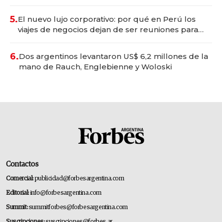
Tecnópolis junto a Fénix
5.
El nuevo lujo corporativo: por qué en Perú los
viajes de negocios dejan de ser reuniones para
convertirse en experiencias transformadoras
6.
Dos argentinos levantaron US$ 6,2 millones de la
mano de Rauch, Englebienne y Woloski
Contactos
Comercial:
publicidad@forbesargentina.com
Editorial:
info@forbesargentina.com
Summit:
summitforbes@forbesargentina.com
Suscripciones:
suscripciones@forbes.ar