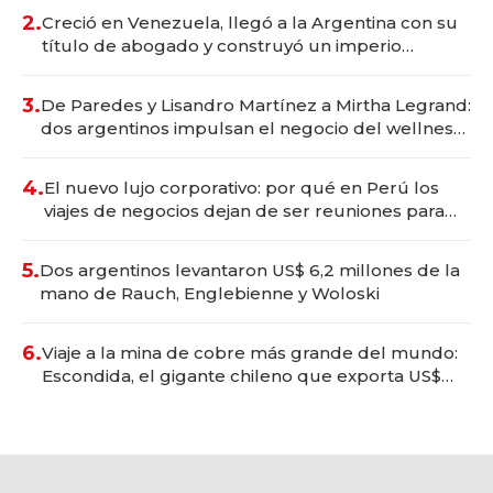
2.
Creció en Venezuela, llegó a la Argentina con su
título de abogado y construyó un imperio
gastronómico que revoluciona las marcas "fast
premium"
3.
De Paredes y Lisandro Martínez a Mirtha Legrand:
dos argentinos impulsan el negocio del wellness
deportivo y el cuidado corporal
4.
El nuevo lujo corporativo: por qué en Perú los
viajes de negocios dejan de ser reuniones para
convertirse en experiencias transformadoras
5.
Dos argentinos levantaron US$ 6,2 millones de la
mano de Rauch, Englebienne y Woloski
6.
Viaje a la mina de cobre más grande del mundo:
Escondida, el gigante chileno que exporta US$
14.000 millones anuales