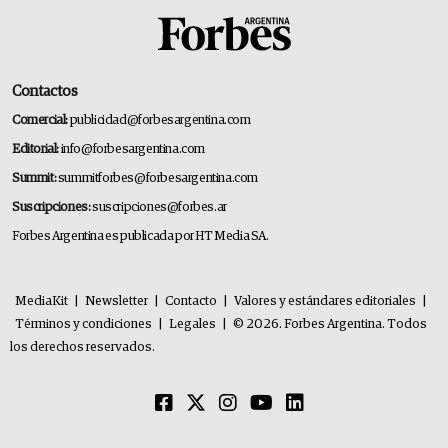
Contactos
Comercial:
publicidad@forbesargentina.com
Editorial:
info@forbesargentina.com
Summit:
summitforbes@forbesargentina.com
Suscripciones:
suscripciones@forbes.ar
Forbes Argentina es publicada por HT Media SA.
MediaKit
|
Newsletter
|
Contacto
|
Valores y estándares editoriales
|
Términos y condiciones
|
Legales
|
© 2026. Forbes Argentina. Todos
los derechos reservados.