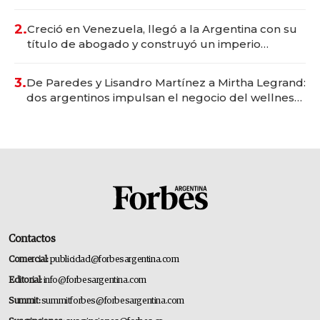
Vaca Muerta
2.
Creció en Venezuela, llegó a la Argentina con su
título de abogado y construyó un imperio
gastronómico que revoluciona las marcas "fast
premium"
3.
De Paredes y Lisandro Martínez a Mirtha Legrand:
dos argentinos impulsan el negocio del wellness
deportivo y el cuidado corporal
Contactos
Comercial:
publicidad@forbesargentina.com
Editorial:
info@forbesargentina.com
Summit:
summitforbes@forbesargentina.com