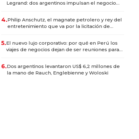
Legrand: dos argentinos impulsan el negocio
del wellness deportivo y el cuidado corporal
4.
Philip Anschutz, el magnate petrolero y rey del
entretenimiento que va por la licitación de
Tecnópolis junto a Fénix
5.
El nuevo lujo corporativo: por qué en Perú los
viajes de negocios dejan de ser reuniones para
convertirse en experiencias transformadoras
6.
Dos argentinos levantaron US$ 6,2 millones de
la mano de Rauch, Englebienne y Woloski