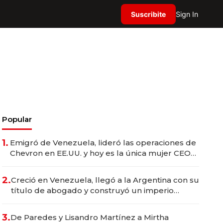
Suscribite
Sign In
Popular
1.
Emigró de Venezuela, lideró las operaciones de
Chevron en EE.UU. y hoy es la única mujer CEO
en Vaca Muerta
2.
Creció en Venezuela, llegó a la Argentina con su
título de abogado y construyó un imperio
gastronómico que revoluciona las marcas "fast
premium"
3.
De Paredes y Lisandro Martínez a Mirtha