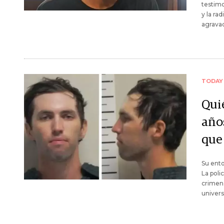
testimo
y la ra
agrava
TODAY
Qui
año
que
Su ento
La poli
crimen.
univers