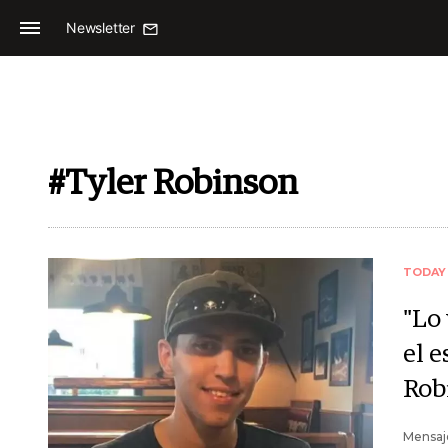
Newsletter
#Tyler Robinson
TODAY
"Lo 
el 
Rob
Mensaje