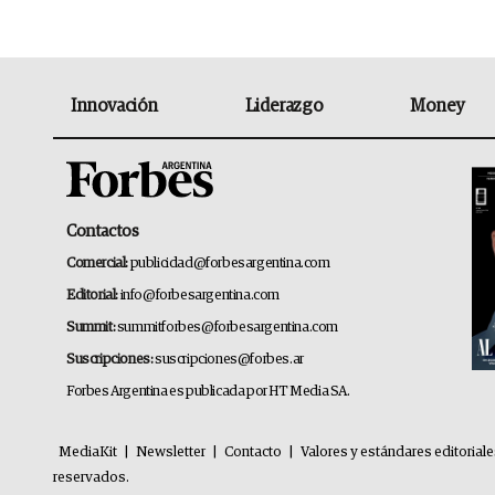
Innovación
Liderazgo
Money
Contactos
Comercial:
publicidad@forbesargentina.com
Editorial:
info@forbesargentina.com
Summit:
summitforbes@forbesargentina.com
Suscripciones:
suscripciones@forbes.ar
Forbes Argentina es publicada por HT Media SA.
MediaKit
|
Newsletter
|
Contacto
|
Valores y estándares editorial
reservados.