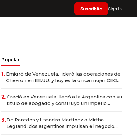
Suscribite
Sign In
Popular
1.
Emigró de Venezuela, lideró las operaciones de
Chevron en EE.UU. y hoy es la única mujer CEO
en Vaca Muerta
2.
Creció en Venezuela, llegó a la Argentina con su
título de abogado y construyó un imperio
gastronómico que revoluciona las marcas "fast
premium"
3.
De Paredes y Lisandro Martínez a Mirtha
Legrand: dos argentinos impulsan el negocio
del wellness deportivo y el cuidado corporal