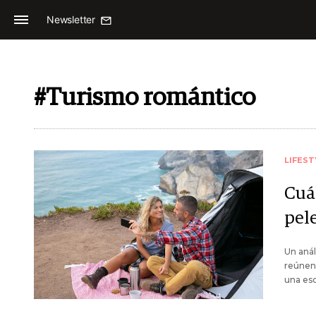
Newsletter
#Turismo romántico
LIFEST
Cuá
pel
Un anál
reúnen 
una esc