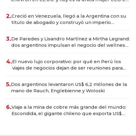
Vaca Muerta
2.
Creció en Venezuela, llegó a la Argentina con su
título de abogado y construyó un imperio
gastronómico que revoluciona las marcas "fast
premium"
3.
De Paredes y Lisandro Martínez a Mirtha Legrand:
dos argentinos impulsan el negocio del wellness
deportivo y el cuidado corporal
4.
El nuevo lujo corporativo: por qué en Perú los
viajes de negocios dejan de ser reuniones para
convertirse en experiencias transformadoras
5.
Dos argentinos levantaron US$ 6,2 millones de la
mano de Rauch, Englebienne y Woloski
6.
Viaje a la mina de cobre más grande del mundo:
Escondida, el gigante chileno que exporta US$
14.000 millones anuales