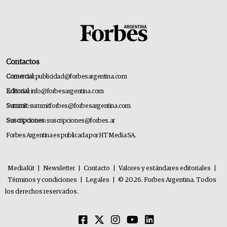
Contactos
Comercial:
publicidad@forbesargentina.com
Editorial:
info@forbesargentina.com
Summit:
summitforbes@forbesargentina.com
Suscripciones:
suscripciones@forbes.ar
Forbes Argentina es publicada por HT Media SA.
MediaKit
|
Newsletter
|
Contacto
|
Valores y estándares editoriales
|
Términos y condiciones
|
Legales
|
© 2026. Forbes Argentina. Todos
los derechos reservados.