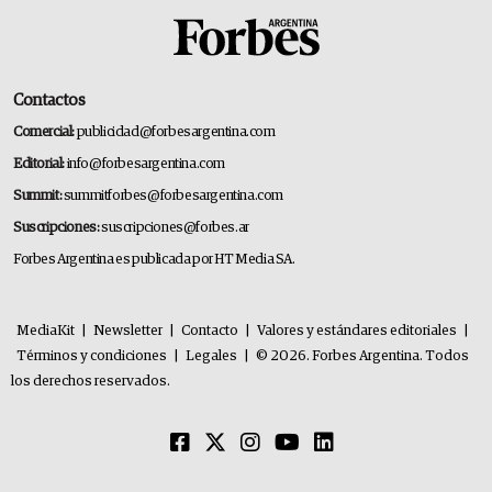
Contactos
Comercial:
publicidad@forbesargentina.com
Editorial:
info@forbesargentina.com
Summit:
summitforbes@forbesargentina.com
Suscripciones:
suscripciones@forbes.ar
Forbes Argentina es publicada por HT Media SA.
MediaKit
|
Newsletter
|
Contacto
|
Valores y estándares editoriales
|
Términos y condiciones
|
Legales
|
© 2026. Forbes Argentina. Todos
los derechos reservados.