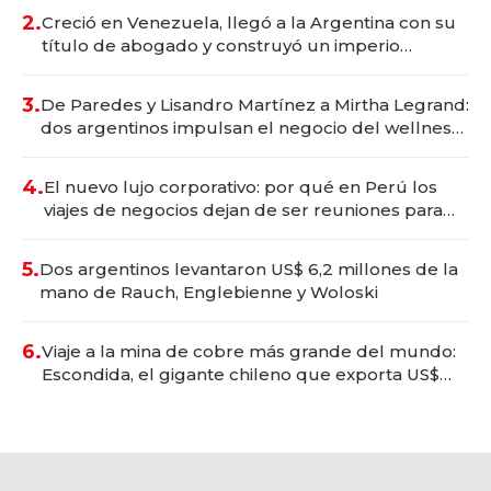
2.
Creció en Venezuela, llegó a la Argentina con su
título de abogado y construyó un imperio
gastronómico que revoluciona las marcas "fast
premium"
3.
De Paredes y Lisandro Martínez a Mirtha Legrand:
dos argentinos impulsan el negocio del wellness
deportivo y el cuidado corporal
4.
El nuevo lujo corporativo: por qué en Perú los
viajes de negocios dejan de ser reuniones para
convertirse en experiencias transformadoras
5.
Dos argentinos levantaron US$ 6,2 millones de la
mano de Rauch, Englebienne y Woloski
6.
Viaje a la mina de cobre más grande del mundo:
Escondida, el gigante chileno que exporta US$
14.000 millones anuales