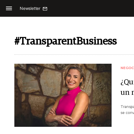
Newsletter
#TransparentBusiness
NEGOC
¿Qu
un 
Transpa
se conv