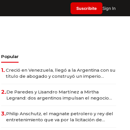
Suscribite
Sign In
Popular
1.
Creció en Venezuela, llegó a la Argentina con su
título de abogado y construyó un imperio
gastronómico que revoluciona las marcas "fast
premium"
2.
De Paredes y Lisandro Martínez a Mirtha
Legrand: dos argentinos impulsan el negocio
del wellness deportivo y el cuidado corporal
3.
Philip Anschutz, el magnate petrolero y rey del
entretenimiento que va por la licitación de
Tecnópolis junto a Fénix