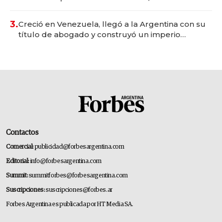
para fundar startups biotech
3.
Creció en Venezuela, llegó a la Argentina con su
título de abogado y construyó un imperio
gastronómico que revoluciona las marcas "fast
premium"
Contactos
Comercial:
publicidad@forbesargentina.com
Editorial:
info@forbesargentina.com
Summit:
summitforbes@forbesargentina.com
Suscripciones:
suscripciones@forbes.ar
Forbes Argentina es publicada por HT Media SA.