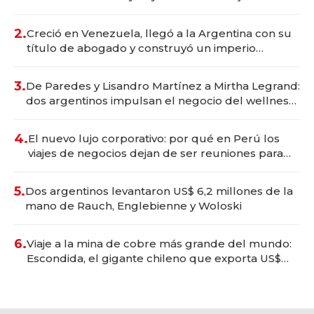
Vaca Muerta
2.
Creció en Venezuela, llegó a la Argentina con su
título de abogado y construyó un imperio
gastronómico que revoluciona las marcas "fast
premium"
3.
De Paredes y Lisandro Martínez a Mirtha Legrand:
dos argentinos impulsan el negocio del wellness
deportivo y el cuidado corporal
4.
El nuevo lujo corporativo: por qué en Perú los
viajes de negocios dejan de ser reuniones para
convertirse en experiencias transformadoras
5.
Dos argentinos levantaron US$ 6,2 millones de la
mano de Rauch, Englebienne y Woloski
6.
Viaje a la mina de cobre más grande del mundo:
Escondida, el gigante chileno que exporta US$
14.000 millones anuales