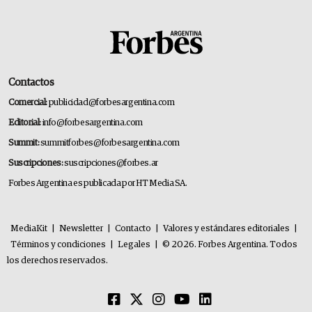
Contactos
Comercial:
publicidad@forbesargentina.com
Editorial:
info@forbesargentina.com
Summit:
summitforbes@forbesargentina.com
Suscripciones:
suscripciones@forbes.ar
Forbes Argentina es publicada por HT Media SA.
MediaKit
|
Newsletter
|
Contacto
|
Valores y estándares editoriales
|
Términos y condiciones
|
Legales
|
© 2026. Forbes Argentina. Todos
los derechos reservados.