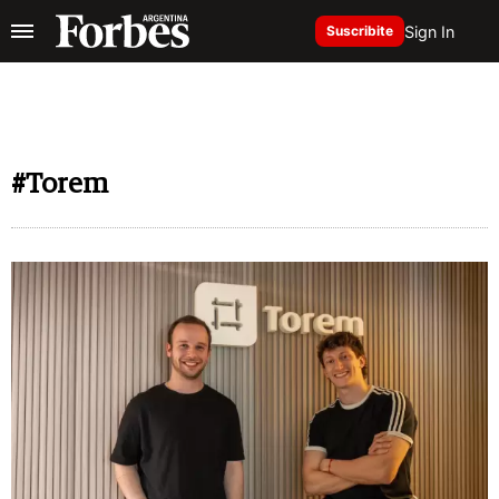
Sign In
Suscribite
#Torem