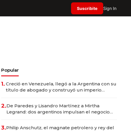
Suscribite
Sign In
Popular
1.
Creció en Venezuela, llegó a la Argentina con su
título de abogado y construyó un imperio
gastronómico que revoluciona las marcas "fast
premium"
2.
De Paredes y Lisandro Martínez a Mirtha
Legrand: dos argentinos impulsan el negocio
del wellness deportivo y el cuidado corporal
3.
Philip Anschutz, el magnate petrolero y rey del