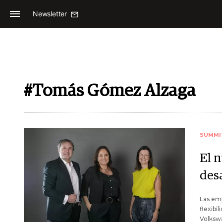
Newsletter
#Tomás Gómez Alzaga
SUMMI
El 
desa
Las emp
flexibi
Volkswa