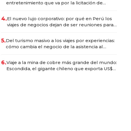
entretenimiento que va por la licitación de
Tecnópolis junto a Fénix
4.
El nuevo lujo corporativo: por qué en Perú los
viajes de negocios dejan de ser reuniones para
convertirse en experiencias transformadoras
5.
Del turismo masivo a los viajes por experiencias:
cómo cambia el negocio de la asistencia al
viajero
6.
Viaje a la mina de cobre más grande del mundo:
Escondida, el gigante chileno que exporta US$
14.000 millones anuales