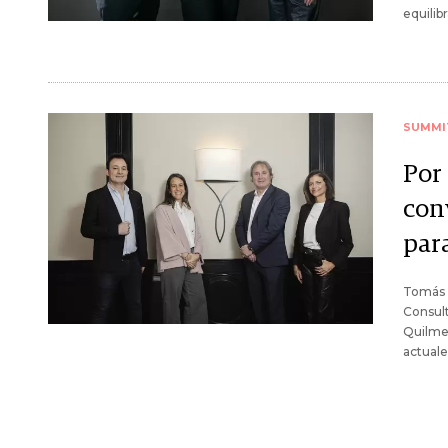
equilib
SUMMI
Por
con
par
Tomás 
Consult
Quilmes
actuale