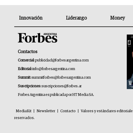
Innovación
Liderazgo
Money
Contactos
Comercial:
publicidad@forbesargentina.com
Editorial:
info@forbesargentina.com
Summit:
summitforbes@forbesargentina.com
Suscripciones:
suscripciones@forbes.ar
Forbes Argentina es publicada por HT Media SA.
MediaKit
|
Newsletter
|
Contacto
|
Valores y estándares editorial
reservados.