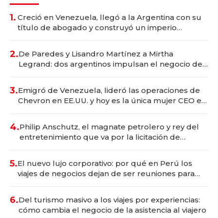
1.
Creció en Venezuela, llegó a la Argentina con su
título de abogado y construyó un imperio
gastronómico que revoluciona las marcas "fast
premium"
2.
De Paredes y Lisandro Martínez a Mirtha
Legrand: dos argentinos impulsan el negocio del
wellness deportivo y el cuidado corporal
3.
Emigró de Venezuela, lideró las operaciones de
Chevron en EE.UU. y hoy es la única mujer CEO en
Vaca Muerta
4.
Philip Anschutz, el magnate petrolero y rey del
entretenimiento que va por la licitación de
Tecnópolis junto a Fénix
5.
El nuevo lujo corporativo: por qué en Perú los
viajes de negocios dejan de ser reuniones para
convertirse en experiencias transformadoras
6.
Del turismo masivo a los viajes por experiencias:
cómo cambia el negocio de la asistencia al viajero