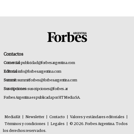
Contactos
Comercial:
publicidad@forbesargentina.com
Editorial:
info@forbesargentina.com
Summit:
summitforbes@forbesargentina.com
Suscripciones:
suscripciones@forbes.ar
Forbes Argentina es publicada por HT Media SA.
MediaKit
|
Newsletter
|
Contacto
|
Valores y estándares editoriales
|
Términos y condiciones
|
Legales
|
© 2026. Forbes Argentina. Todos
los derechos reservados.