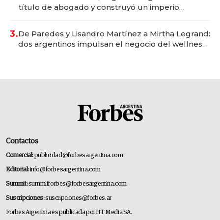
título de abogado y construyó un imperio
gastronómico que revoluciona las marcas "fast
premium"
3.
De Paredes y Lisandro Martínez a Mirtha Legrand:
dos argentinos impulsan el negocio del wellness
deportivo y el cuidado corporal
Contactos
Comercial:
publicidad@forbesargentina.com
Editorial:
info@forbesargentina.com
Summit:
summitforbes@forbesargentina.com
Suscripciones:
suscripciones@forbes.ar
Forbes Argentina es publicada por HT Media SA.