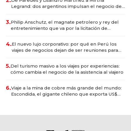
2.
De Paredes y Lisandro Martínez a Mirtha
Legrand: dos argentinos impulsan el negocio del
wellness deportivo y el cuidado corporal
3.
Philip Anschutz, el magnate petrolero y rey del
entretenimiento que va por la licitación de
Tecnópolis junto a Fénix
4.
El nuevo lujo corporativo: por qué en Perú los
viajes de negocios dejan de ser reuniones para
convertirse en experiencias transformadoras
5.
Del turismo masivo a los viajes por experiencias:
cómo cambia el negocio de la asistencia al viajero
6.
Viaje a la mina de cobre más grande del mundo:
Escondida, el gigante chileno que exporta US$
14.000 millones anuales