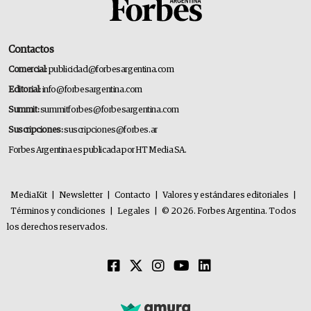
Contactos
Comercial:
publicidad@forbesargentina.com
Editorial:
info@forbesargentina.com
Summit:
summitforbes@forbesargentina.com
Suscripciones:
suscripciones@forbes.ar
Forbes Argentina es publicada por HT Media SA.
MediaKit
|
Newsletter
|
Contacto
|
Valores y estándares editoriales
|
Términos y condiciones
|
Legales
|
© 2026. Forbes Argentina. Todos
los derechos reservados.