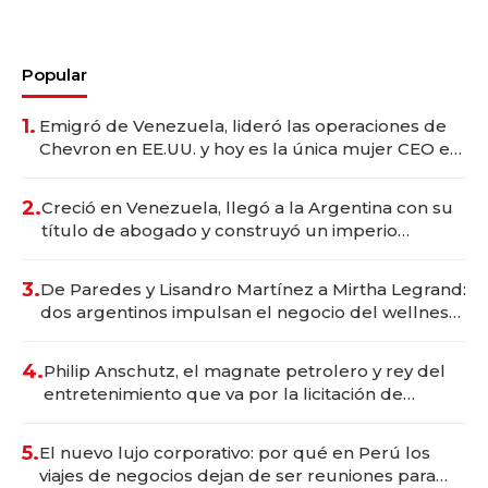
Popular
1.
Emigró de Venezuela, lideró las operaciones de
Chevron en EE.UU. y hoy es la única mujer CEO en
Vaca Muerta
2.
Creció en Venezuela, llegó a la Argentina con su
título de abogado y construyó un imperio
gastronómico que revoluciona las marcas "fast
premium"
3.
De Paredes y Lisandro Martínez a Mirtha Legrand:
dos argentinos impulsan el negocio del wellness
deportivo y el cuidado corporal
4.
Philip Anschutz, el magnate petrolero y rey del
entretenimiento que va por la licitación de
Tecnópolis junto a Fénix
5.
El nuevo lujo corporativo: por qué en Perú los
viajes de negocios dejan de ser reuniones para