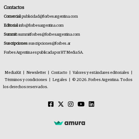
Contactos
Comercial:
publicidad@forbesargentina.com
Editorial:
info@forbesargentina.com
Summit:
summitforbes@forbesargentina.com
Suscripciones:
suscripciones@forbes.ar
Forbes Argentina es publicada por HT Media SA.
MediaKit
|
Newsletter
|
Contacto
|
Valores y estándares editoriales
|
Términos y condiciones
|
Legales
|
© 2026. Forbes Argentina. Todos
los derechos reservados.