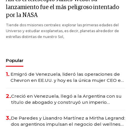
lanzamiento fue el más peligroso intentado
por la NASA
Tiende dos misiones centrales: explorar las primeras edades del
Universo y estudiar exoplanetas, es decir, planetas alrededor de
estrellas distintas de nuestro Sol,
Popular
1.
Emigró de Venezuela, lideró las operaciones de
Chevron en EE.UU. y hoy es la única mujer CEO en
Vaca Muerta
2.
Creció en Venezuela, llegó a la Argentina con su
título de abogado y construyó un imperio
gastronómico que revoluciona las marcas "fast
premium"
3.
De Paredes y Lisandro Martínez a Mirtha Legrand:
dos argentinos impulsan el negocio del wellness
deportivo y el cuidado corporal