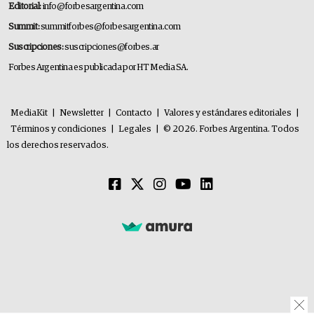
Editorial:
info@forbesargentina.com
Summit:
summitforbes@forbesargentina.com
Suscripciones:
suscripciones@forbes.ar
Forbes Argentina es publicada por HT Media SA.
MediaKit
|
Newsletter
|
Contacto
|
Valores y estándares editoriales
|
Términos y condiciones
|
Legales
|
© 2026. Forbes Argentina. Todos
los derechos reservados.