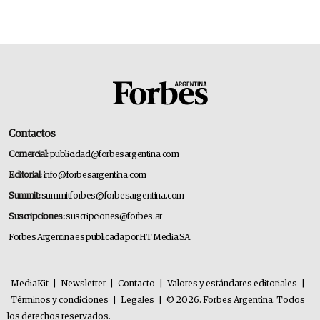
Contactos
Comercial:
publicidad@forbesargentina.com
Editorial:
info@forbesargentina.com
Summit:
summitforbes@forbesargentina.com
Suscripciones:
suscripciones@forbes.ar
Forbes Argentina es publicada por HT Media SA.
MediaKit
|
Newsletter
|
Contacto
|
Valores y estándares editoriales
|
Términos y condiciones
|
Legales
|
© 2026. Forbes Argentina. Todos
los derechos reservados.