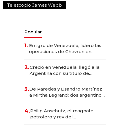
Telescopio James Webb
Popular
1.
Emigró de Venezuela, lideró las
operaciones de Chevron en
EE.UU. y hoy es la única mujer
CEO en Vaca Muerta
2.
Creció en Venezuela, llegó a la
Argentina con su título de
abogado y construyó un imperio
gastronómico que revoluciona
3.
De Paredes y Lisandro Martínez
las marcas "fast premium"
a Mirtha Legrand: dos argentinos
impulsan el negocio del wellness
deportivo y el cuidado corporal
4.
Philip Anschutz, el magnate
petrolero y rey del
entretenimiento que va por la
licitación de Tecnópolis junto a