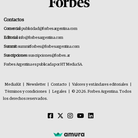
Contactos
Comercial:
publicidad@forbesargentina.com
Editorial:
info@forbesargentina.com
Summit:
summitforbes@forbesargentina.com
Suscripciones:
suscripciones@forbes.ar
Forbes Argentina es publicada por HT Media SA.
MediaKit
|
Newsletter
|
Contacto
|
Valores y estándares editoriales
|
Términos y condiciones
|
Legales
|
© 2026. Forbes Argentina. Todos
los derechos reservados.