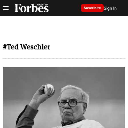
Sign In
Suscribite
#Ted Weschler