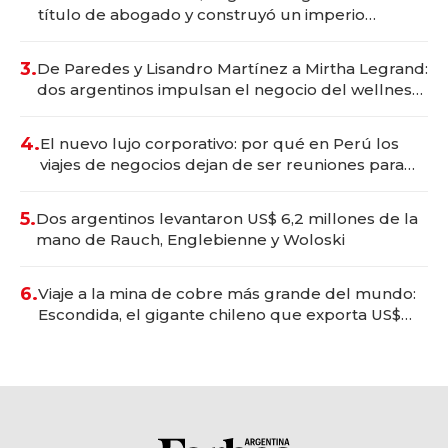
título de abogado y construyó un imperio
gastronómico que revoluciona las marcas "fast
premium"
3.
De Paredes y Lisandro Martínez a Mirtha Legrand:
dos argentinos impulsan el negocio del wellness
deportivo y el cuidado corporal
4.
El nuevo lujo corporativo: por qué en Perú los
viajes de negocios dejan de ser reuniones para
convertirse en experiencias transformadoras
5.
Dos argentinos levantaron US$ 6,2 millones de la
mano de Rauch, Englebienne y Woloski
6.
Viaje a la mina de cobre más grande del mundo:
Escondida, el gigante chileno que exporta US$
14.000 millones anuales