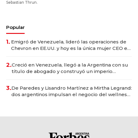
Sebastian Thrun.
Popular
1.
Emigró de Venezuela, lideró las operaciones de
Chevron en EE.UU. y hoy es la única mujer CEO en
Vaca Muerta
2.
Creció en Venezuela, llegó a la Argentina con su
título de abogado y construyó un imperio
gastronómico que revoluciona las marcas "fast
premium"
3.
De Paredes y Lisandro Martínez a Mirtha Legrand:
dos argentinos impulsan el negocio del wellness
deportivo y el cuidado corporal