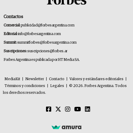
Contactos
Comercial:
publicidad@forbesargentina.com
Editorial:
info@forbesargentina.com
Summit:
summitforbes@forbesargentina.com
Suscripciones:
suscripciones@forbes.ar
Forbes Argentina es publicada por HT Media SA.
MediaKit
|
Newsletter
|
Contacto
|
Valores y estándares editoriales
|
Términos y condiciones
|
Legales
|
© 2026. Forbes Argentina. Todos
los derechos reservados.