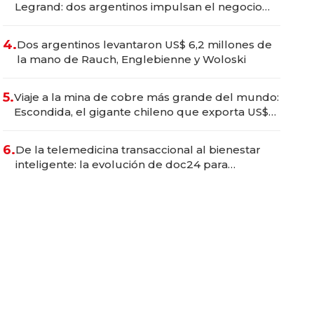
Legrand: dos argentinos impulsan el negocio
del wellness deportivo y el cuidado corporal
4.
Dos argentinos levantaron US$ 6,2 millones de
la mano de Rauch, Englebienne y Woloski
5.
Viaje a la mina de cobre más grande del mundo:
Escondida, el gigante chileno que exporta US$
14.000 millones anuales
6.
De la telemedicina transaccional al bienestar
inteligente: la evolución de doc24 para
transformar a las organizaciones