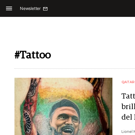
Newsletter
#Tattoo
QATAR
Tatt
bril
del 
Lionel 