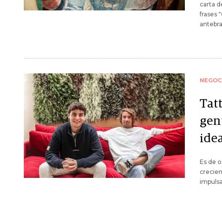
carta d
frases 
antebra
NEGOC
Tat
gen
ide
Es de o
crecien
impulsa