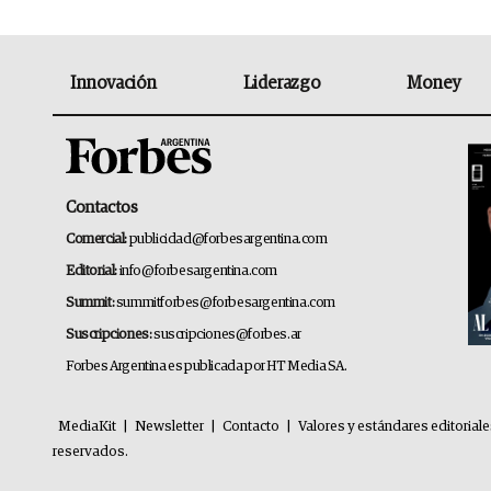
Innovación
Liderazgo
Money
Contactos
Comercial:
publicidad@forbesargentina.com
Editorial:
info@forbesargentina.com
Summit:
summitforbes@forbesargentina.com
Suscripciones:
suscripciones@forbes.ar
Forbes Argentina es publicada por HT Media SA.
MediaKit
|
Newsletter
|
Contacto
|
Valores y estándares editorial
reservados.