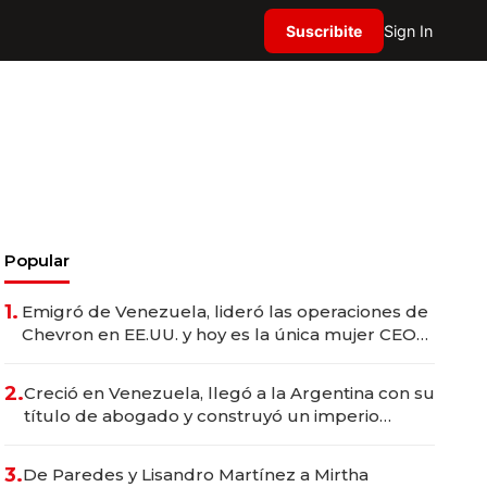
Suscribite
Sign In
Popular
1.
Emigró de Venezuela, lideró las operaciones de
Chevron en EE.UU. y hoy es la única mujer CEO
en Vaca Muerta
2.
Creció en Venezuela, llegó a la Argentina con su
título de abogado y construyó un imperio
gastronómico que revoluciona las marcas "fast
premium"
3.
De Paredes y Lisandro Martínez a Mirtha