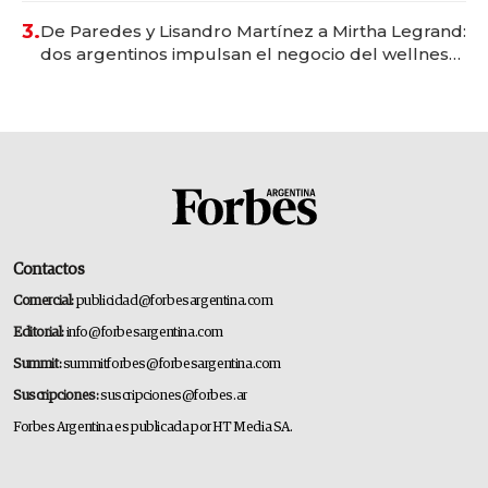
premium"
3.
De Paredes y Lisandro Martínez a Mirtha Legrand:
dos argentinos impulsan el negocio del wellness
deportivo y el cuidado corporal
Contactos
Comercial:
publicidad@forbesargentina.com
Editorial:
info@forbesargentina.com
Summit:
summitforbes@forbesargentina.com
Suscripciones:
suscripciones@forbes.ar
Forbes Argentina es publicada por HT Media SA.