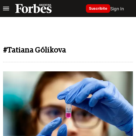
Sign In
Suscribite
#Tatiana Gólikova