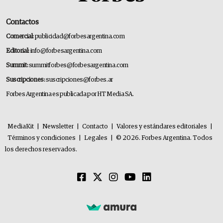
Contactos
Comercial:
publicidad@forbesargentina.com
Editorial:
info@forbesargentina.com
Summit:
summitforbes@forbesargentina.com
Suscripciones:
suscripciones@forbes.ar
Forbes Argentina es publicada por HT Media SA.
MediaKit
|
Newsletter
|
Contacto
|
Valores y estándares editoriales
|
Términos y condiciones
|
Legales
|
© 2026. Forbes Argentina. Todos
los derechos reservados.