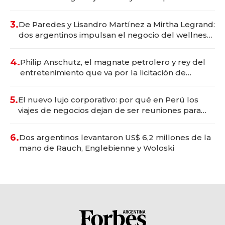
gastronómico que revoluciona las marcas "fast
premium"
3.
De Paredes y Lisandro Martínez a Mirtha Legrand:
dos argentinos impulsan el negocio del wellness
deportivo y el cuidado corporal
4.
Philip Anschutz, el magnate petrolero y rey del
entretenimiento que va por la licitación de
Tecnópolis junto a Fénix
5.
El nuevo lujo corporativo: por qué en Perú los
viajes de negocios dejan de ser reuniones para
convertirse en experiencias transformadoras
6.
Dos argentinos levantaron US$ 6,2 millones de la
mano de Rauch, Englebienne y Woloski