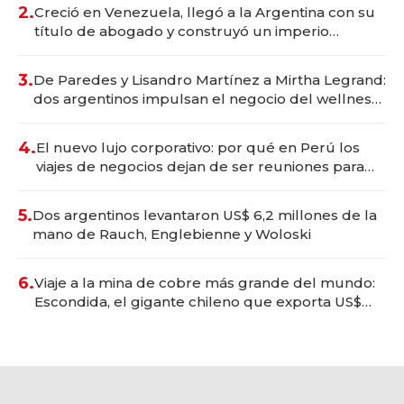
2.
Creció en Venezuela, llegó a la Argentina con su
título de abogado y construyó un imperio
gastronómico que revoluciona las marcas "fast
premium"
3.
De Paredes y Lisandro Martínez a Mirtha Legrand:
dos argentinos impulsan el negocio del wellness
deportivo y el cuidado corporal
4.
El nuevo lujo corporativo: por qué en Perú los
viajes de negocios dejan de ser reuniones para
convertirse en experiencias transformadoras
5.
Dos argentinos levantaron US$ 6,2 millones de la
mano de Rauch, Englebienne y Woloski
6.
Viaje a la mina de cobre más grande del mundo:
Escondida, el gigante chileno que exporta US$
14.000 millones anuales