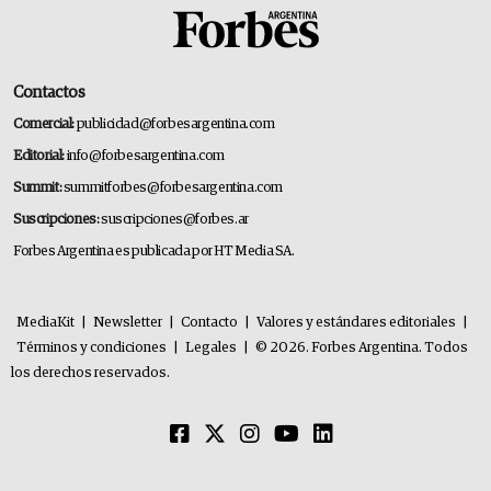
Contactos
Comercial:
publicidad@forbesargentina.com
Editorial:
info@forbesargentina.com
Summit:
summitforbes@forbesargentina.com
Suscripciones:
suscripciones@forbes.ar
Forbes Argentina es publicada por HT Media SA.
MediaKit
|
Newsletter
|
Contacto
|
Valores y estándares editoriales
|
Términos y condiciones
|
Legales
|
© 2026. Forbes Argentina. Todos
los derechos reservados.