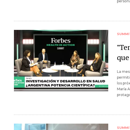
persona
SUMMI
"Te
que
La mesa
permiti
los pró
María A
protago
SUMMI