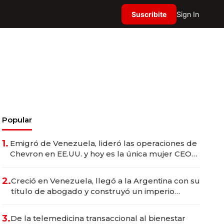
Suscribite
Sign In
Popular
1.
Emigró de Venezuela, lideró las operaciones de
Chevron en EE.UU. y hoy es la única mujer CEO
en Vaca Muerta
2.
Creció en Venezuela, llegó a la Argentina con su
título de abogado y construyó un imperio
gastronómico que revoluciona las marcas "fast
premium"
3.
De la telemedicina transaccional al bienestar