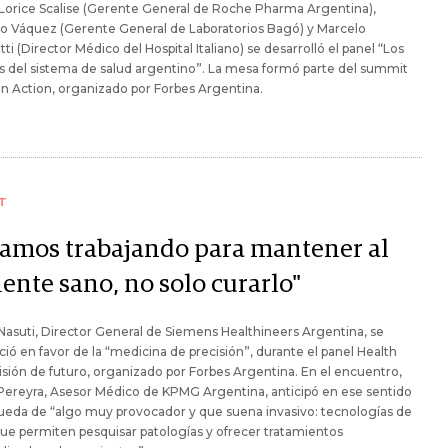
 Lorice Scalise (Gerente General de Roche Pharma Argentina),
o Váquez (Gerente General de Laboratorios Bagó) y Marcelo
ti (Director Médico del Hospital Italiano) se desarrolló el panel “Los
s del sistema de salud argentino”. La mesa formó parte del summit
in Action, organizado por Forbes Argentina.
T
tamos trabajando para mantener al
ente sano, no solo curarlo"
Nasuti, Director General de Siemens Healthineers Argentina, se
ió en favor de la “medicina de precisión”, durante el panel Health
isión de futuro, organizado por Forbes Argentina. En el encuentro,
Pereyra, Asesor Médico de KPMG Argentina, anticipó en ese sentido
ueda de “algo muy provocador y que suena invasivo: tecnologías de
ue permiten pesquisar patologías y ofrecer tratamientos