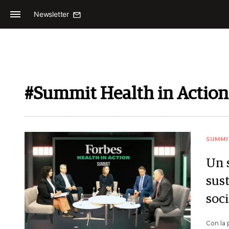
Newsletter
#Summit Health in Action
SUMMI
Un 
sus
soc
Con la 