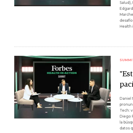
Salud),
Edgard
Marchet
desafío
Health 
SUMMI
"Es
paci
Daniel 
pronunc
Tech: v
Diego 
la búsq
datos q