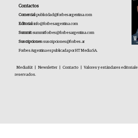
Contactos
Comercial:
publicidad@forbesargentina.com
Editorial:
info@forbesargentina.com
Summit:
summitforbes@forbesargentina.com
Suscripciones:
suscripciones@forbes.ar
Forbes Argentina es publicada por HT Media SA.
MediaKit
|
Newsletter
|
Contacto
|
Valores y estándares editorial
reservados.