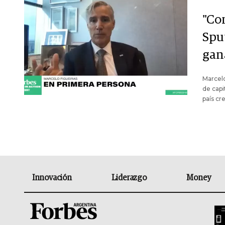
"Con
Spu
gan
Marcelo
de capi
país cr
Innovación
Liderazgo
Money