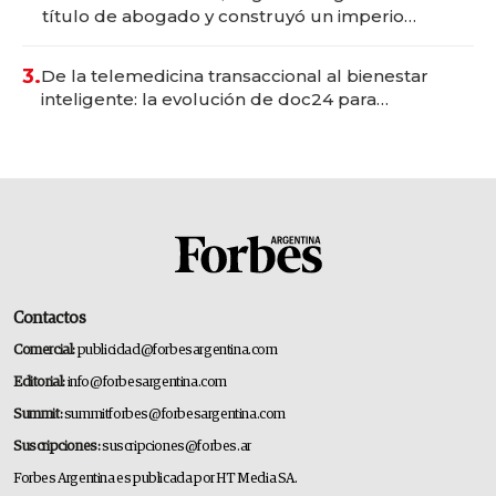
título de abogado y construyó un imperio
gastronómico que revoluciona las marcas "fast
premium"
3.
De la telemedicina transaccional al bienestar
inteligente: la evolución de doc24 para
transformar a las organizaciones
Contactos
Comercial:
publicidad@forbesargentina.com
Editorial:
info@forbesargentina.com
Summit:
summitforbes@forbesargentina.com
Suscripciones:
suscripciones@forbes.ar
Forbes Argentina es publicada por HT Media SA.