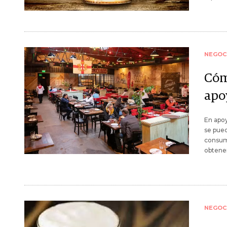
NEGOC
Cómo
apo
En apoy
se pued
consumi
obtener
NEGOC