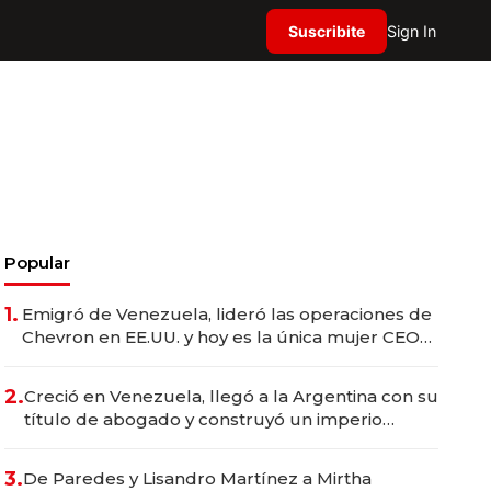
Suscribite
Sign In
Popular
1.
Emigró de Venezuela, lideró las operaciones de
Chevron en EE.UU. y hoy es la única mujer CEO
en Vaca Muerta
2.
Creció en Venezuela, llegó a la Argentina con su
título de abogado y construyó un imperio
gastronómico que revoluciona las marcas "fast
premium"
3.
De Paredes y Lisandro Martínez a Mirtha