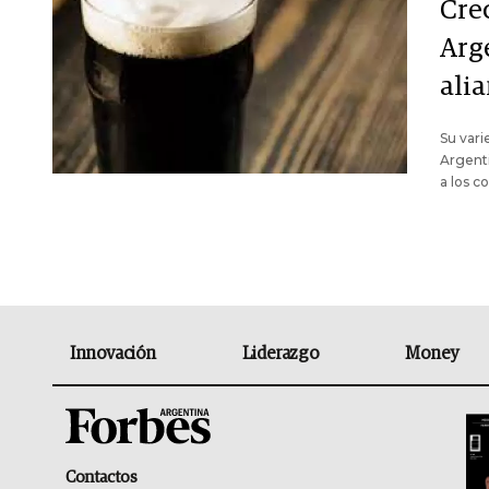
Cre
Arge
ali
Su vari
Argenti
a los c
Innovación
Liderazgo
Money
Contactos