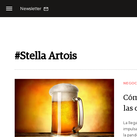
Newsletter
#Stella Artois
NEGOC
Cóm
las 
La lleg
impulsa
la pand