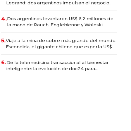
Legrand: dos argentinos impulsan el negocio
del wellness deportivo y el cuidado corporal
4.
Dos argentinos levantaron US$ 6,2 millones de
la mano de Rauch, Englebienne y Woloski
5.
Viaje a la mina de cobre más grande del mundo:
Escondida, el gigante chileno que exporta US$
14.000 millones anuales
6.
De la telemedicina transaccional al bienestar
inteligente: la evolución de doc24 para
transformar a las organizaciones