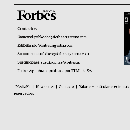
Contactos
Comercial:
publicidad@forbesargentina.com
Editorial:
info@forbesargentina.com
Summit:
summitforbes@forbesargentina.com
Suscripciones:
suscripciones@forbes.ar
Forbes Argentina es publicada por HT Media SA.
MediaKit
|
Newsletter
|
Contacto
|
Valores y estándares editorial
reservados.