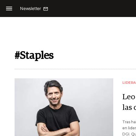
Newsletter
#Staples
LIDER
Leo
las
Tras ha
en lide
DGI. Qu