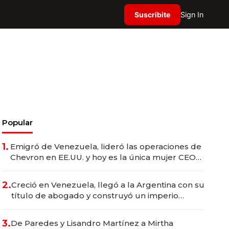
Suscribite
Sign In
Popular
1.
Emigró de Venezuela, lideró las operaciones de
Chevron en EE.UU. y hoy es la única mujer CEO
en Vaca Muerta
2.
Creció en Venezuela, llegó a la Argentina con su
título de abogado y construyó un imperio
gastronómico que revoluciona las marcas "fast
premium"
3.
De Paredes y Lisandro Martínez a Mirtha