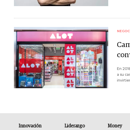
NEGOC
Cam
con
En 2018
a su ca
invirti
Innovación
Liderazgo
Money