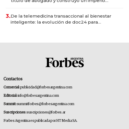
título de abogado y construyó un imperio
gastronómico que revoluciona las marcas "fast
premium"
3.
De la telemedicina transaccional al bienestar
inteligente: la evolución de doc24 para
transformar a las organizaciones
Contactos
Comercial:
publicidad@forbesargentina.com
Editorial:
info@forbesargentina.com
Summit:
summitforbes@forbesargentina.com
Suscripciones:
suscripciones@forbes.ar
Forbes Argentina es publicada por HT Media SA.