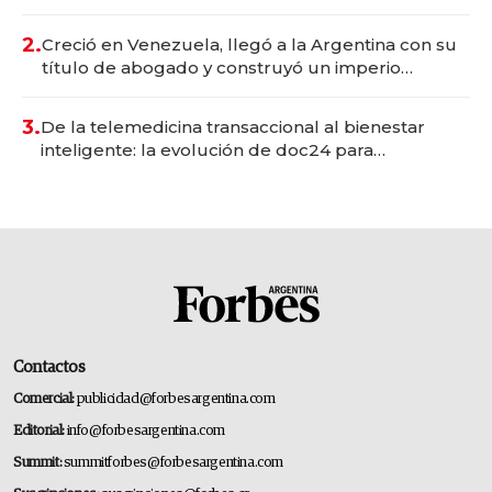
Vaca Muerta
2.
Creció en Venezuela, llegó a la Argentina con su
título de abogado y construyó un imperio
gastronómico que revoluciona las marcas "fast
premium"
3.
De la telemedicina transaccional al bienestar
inteligente: la evolución de doc24 para
transformar a las organizaciones
Contactos
Comercial:
publicidad@forbesargentina.com
Editorial:
info@forbesargentina.com
Summit:
summitforbes@forbesargentina.com